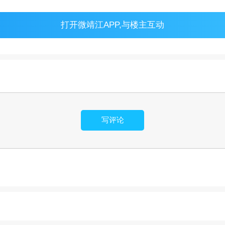
打开
微靖江APP
,与楼主互动
写评论