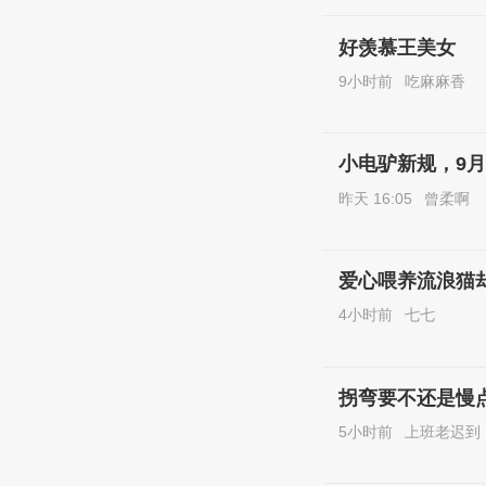
好羡慕王美女
9小时前
吃麻麻香
小电驴新规，9月
昨天 16:05
曾柔啊
爱心喂养流浪猫
4小时前
七七
拐弯要不还是慢
5小时前
上班老迟到