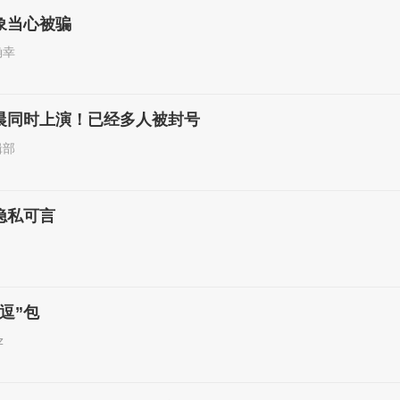
象当心被骗
确幸
晨同时上演！已经多人被封号
辑部
隐私可言
逗”包
z