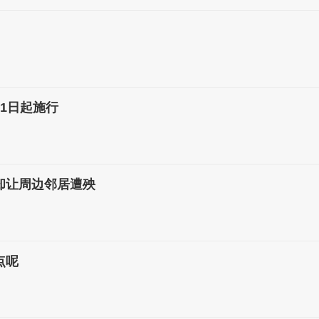
1日起施行
却让周边邻居遭殃
点呢