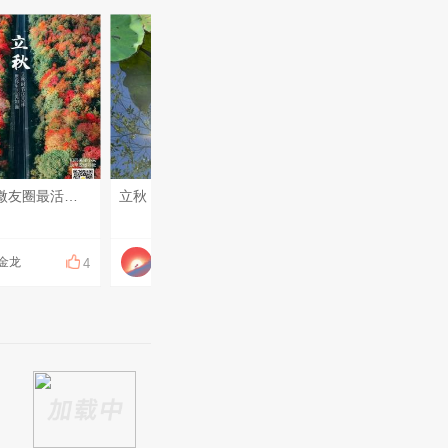
#我才是微友圈最活跃的那个#
立秋，不是结束，而是一个更为沉静、丰沛的开始。愿你我在收获的季节里，都能遇见更好的自己。#每日圈友碎碎念#
知了叫，我怀疑是有组织的，会在某个时刻，突然一窝蜂地狂叫……#每日圈友碎碎念#
金龙
olo小白龙olo
olo小白龙olo
4
4
1