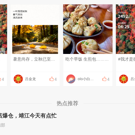
个#
暑意尚存，立秋已至。采一份舒宁在心，静待第一片梧桐叶落，也祝你万事顺意，一切安好！早安#我才是微友圈最活跃的那个#
吃个早饭 生煎包……底壳太硬，差评#每天一条靖江圈#
吕金龙
olo小白龙olo
吕
4
4
4
热点推荐
店爆仓，靖江今天有点忙
辑部