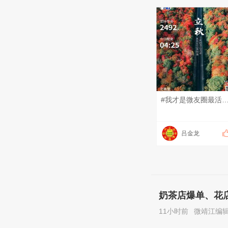
#我才是微友圈最活跃的那
吕金龙
奶茶店爆单、花
11小时前
微靖江编