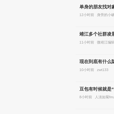
单身的朋友找对
12小时前
身旁的小
靖江多个社群凌
11小时前
微靖江编
现在到底有什么
10小时前
zwt133
豆包有时候就是“
8小时前
人淡如菊fm