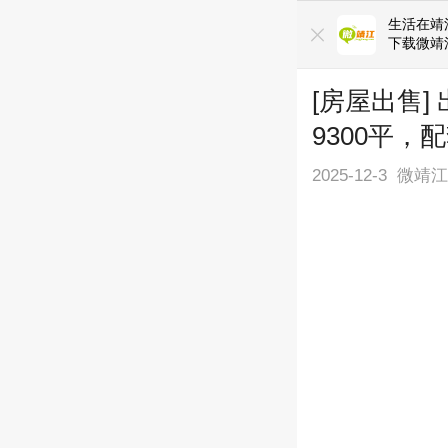
生活在靖
下载微靖
[房屋出售
9300平，
2025-12-3
微靖