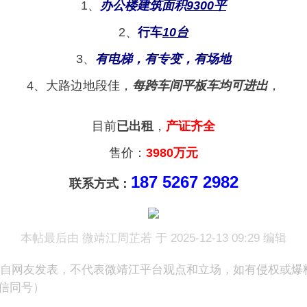
1、
办公楼建筑面积
9300平
2、
行车
10台
3、
有电梯，有专变，有场地
4、大路边地段佳，
每跨车间平板车均可进出
，
目前
已出租
，
产证齐全
售价：
3980万元
187 5267 2982
联系方式：
本帖最后由 微靖江周芷若 于 2025-12-13 09:29 编辑
来自网友发表，不代表微靖江平台观点和立场，如有侵权或爆
（微信同号）