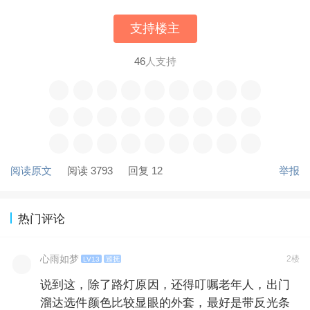
支持楼主
46
人支持
阅读原文
阅读 3793
回复 12
举报
热门评论
心雨如梦
2楼
LV13
巡抚
说到这，除了路灯原因，还得叮嘱老年人，出门
溜达选件颜色比较显眼的外套，最好是带反光条