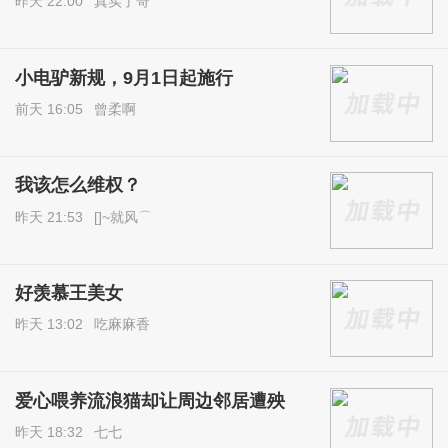
昨天 22:00
真实了哥
小电驴新规，9月1日起施行
前天 16:05
曾柔啊
我该怎么维权？
昨天 21:53
[]~就风⌒
好羡慕王美女
昨天 13:02
吃麻麻香
爱心喂养流浪猫却让周边邻居遭殃
昨天 18:32
七七