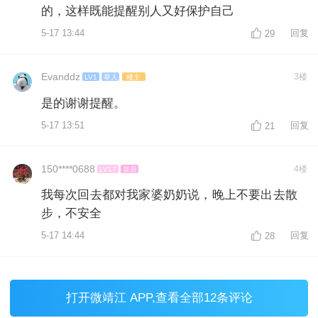
的，这样既能提醒别人又好保护自己
5-17 13:44
回复
29
Evanddz
3楼
LV1
举人
楼主
是的谢谢提醒。
5-17 13:51
回复
21
150****0688
4楼
LV17
皇后
我每次回去都对我家婆奶奶说，晚上不要出去散
步，不安全
5-17 14:44
回复
28
打开
微靖江 APP
,查看全部12条评论