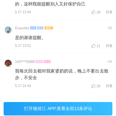
的，这样既能提醒别人又好保护自己
5-17 13:44
回复
29
Evanddz
3楼
LV1
举人
楼主
是的谢谢提醒。
5-17 13:51
回复
21
150****0688
4楼
LV17
皇后
我每次回去都对我家婆奶奶说，晚上不要出去散
步，不安全
5-17 14:44
回复
28
打开
微靖江 APP
,查看全部12条评论