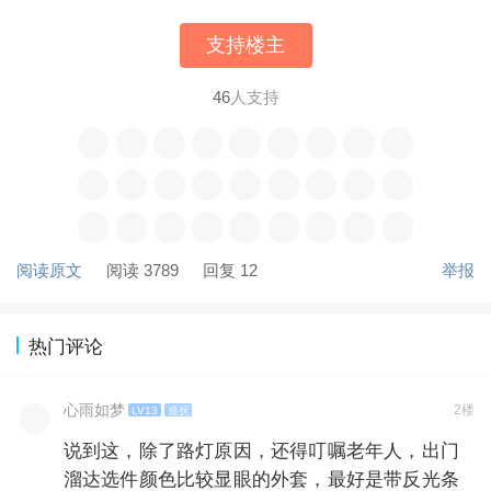
支持楼主
46
人支持
阅读原文
阅读 3789
回复 12
举报
热门评论
心雨如梦
2楼
LV13
巡抚
说到这，除了路灯原因，还得叮嘱老年人，出门
溜达选件颜色比较显眼的外套，最好是带反光条