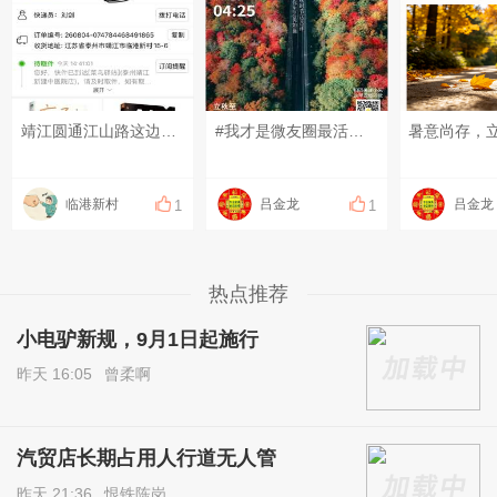
靖江圆通江山路这边有个姓刘的快递员 总不送件上门 以前还自取过几次 现在不想去拿 上一次两个件不送 打给圆通客服 然后又送了 但居然另一个不知道哪家公司的一个年纪大的快递员传话给我 让我不要投诉他 我只是要我的件 怎么成投诉了呢 看来他们快递行业信息是相通的 有点什么事就各家公司都传 发快递也不是我做主 商家发哪家我也不知道 这次又是圆通 又不送 让我自取 借用网上一句话 如果要自取 干嘛要网购#每天一条靖江圈#
#我才是微友圈最活跃的那个#
临港新村
吕金龙
吕金龙
1
1
热点推荐
小电驴新规，9月1日起施行
昨天 16:05
曾柔啊
汽贸店长期占用人行道无人管
昨天 21:36
恨铁陈岗